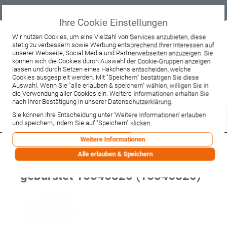
Geprüfter
Sicher
Best-Preis-
Lieferung
B2B
Onlineshop
einkaufen mit
Garantie
sofort ab
SSL
Lager
Ihre Cookie Einstellungen
Beratung & Verkauf
Wir nutzen Cookies, um eine Vielzahl von Services anzubieten, diese
stetig zu verbessern sowie Werbung entsprechend Ihrer Interessen auf
+49 37467 66944
unserer Webseite, Social Media und Partnerwebseiten anzuzeigen. Sie
Montag - Freitag:
können sich die Cookies durch Auswahl der Cookie-Gruppen anzeigen
10:00 - 12:00 Uhr
lassen und durch Setzen eines Häkchens entscheiden, welche
13:00 - 16:00 Uhr
Samstag:
Cookies ausgespielt werden. Mit "Speichern" bestätigen Sie diese
9:00 - 12:00 Uhr
Auswahl. Wenn Sie "alle erlauben & speichern" wählen, willigen Sie in
die Verwendung aller Cookies ein. Weitere Informationen erhalten Sie
Lieferzeitanfrage
Widerruf
nach Ihrer Bestätigung in unserer Datenschutzerklärung.
Sie können Ihre Entscheidung unter 'Weitere Informationen' erlauben
und speichern, indem Sie auf "Speichern" klicken.
Weitere Informationen
Hansgrohe AXOR Montreux 4-Loch
Alle erlauben & Speichern
Wannenrandarmatur, nickel
gebürstet 16546820 (16546820)