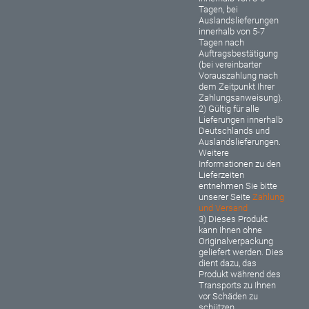
Tagen, bei
Auslandslieferungen
innerhalb von 5-7
Tagen nach
Auftragsbestätigung
(bei vereinbarter
Vorauszahlung nach
dem Zeitpunkt Ihrer
Zahlungsanweisung).
2) Gültig für alle
Lieferungen innerhalb
Deutschlands und
Auslandslieferungen.
Weitere
Informationen zu den
Lieferzeiten
entnehmen Sie bitte
unserer Seite
Zahlung
und Versand
3) Dieses Produkt
kann Ihnen ohne
Originalverpackung
geliefert werden. Dies
dient dazu, das
Produkt während des
Transports zu Ihnen
vor Schäden zu
schützen.