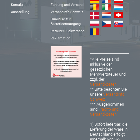
Kontakt
Zahlung und Versand
Ausstellung
Versandinfo Schweiz
Hinweise zur
Batterieentsorgung
Retoure/Rückversand
Reklamation
*Alle Preise sind
inklusive der
gesetzlichen
Mehrwertsteuer und
zzgl. der
Versandkosten
** Bitte beachten Sie
unsere
Versandinfo
Schweiz
*** Ausgenommen
sind
Fracht- und
Versandkosten
1) Sofort lieferbar: d
ie
Lieferung der Ware in
Deutschland erfolgt
innerhalb von 3-5