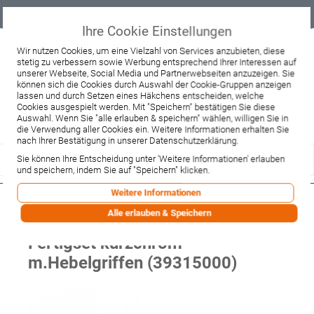
Geprüfter
Sicher
Best-Preis-
Lieferung
B2B
Onlineshop
einkaufen mit
Garantie
sofort ab
SSL
Lager
Ihre Cookie Einstellungen
Beratung & Verkauf
Wir nutzen Cookies, um eine Vielzahl von Services anzubieten, diese
stetig zu verbessern sowie Werbung entsprechend Ihrer Interessen auf
+49 37467 66944
unserer Webseite, Social Media und Partnerwebseiten anzuzeigen. Sie
Montag - Freitag:
können sich die Cookies durch Auswahl der Cookie-Gruppen anzeigen
10:00 - 12:00 Uhr
lassen und durch Setzen eines Häkchens entscheiden, welche
13:00 - 16:00 Uhr
Samstag:
Cookies ausgespielt werden. Mit "Speichern" bestätigen Sie diese
9:00 - 12:00 Uhr
Auswahl. Wenn Sie "alle erlauben & speichern" wählen, willigen Sie in
die Verwendung aller Cookies ein. Weitere Informationen erhalten Sie
Lieferzeitanfrage
Widerruf
nach Ihrer Bestätigung in unserer Datenschutzerklärung.
Sie können Ihre Entscheidung unter 'Weitere Informationen' erlauben
und speichern, indem Sie auf "Speichern" klicken.
Weitere Informationen
Hansgrohe 3-Loch
Alle erlauben & Speichern
Waschtischarm.Axor Citterio Wand
Fertigset kurzchrom
m.Hebelgriffen (39315000)