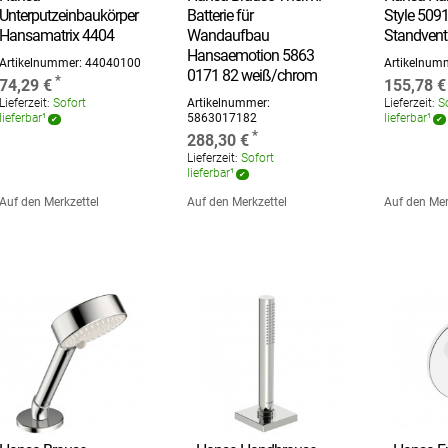
Unterputzeinbaukörper
Batterie für
Style 509
Hansamatrix 4404
Wandaufbau
Standventi
Hansaemotion 5863
Artikelnummer:
44040100
Artikelnum
0171 82 weiß/chrom
74,29 €
155,78 €
Lieferzeit:
Sofort
Artikelnummer:
Lieferzeit:
So
lieferbar¹
5863017182
lieferbar¹
288,30 €
Lieferzeit:
Sofort
lieferbar¹
Auf den Merkzettel
Auf den Merkzettel
Auf den Mer