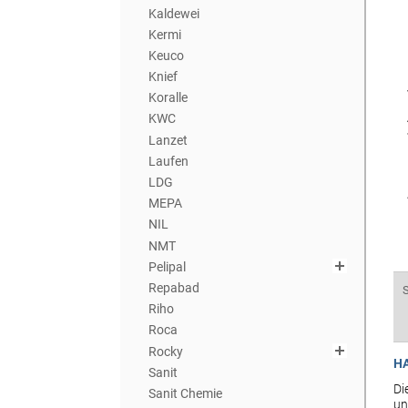
Kaldewei
Kermi
Keuco
Knief
Koralle
KWC
Lanzet
Laufen
LDG
MEPA
NIL
NMT
Pelipal
Repabad
Riho
Roca
Rocky
H
Sanit
Di
Sanit Chemie
un