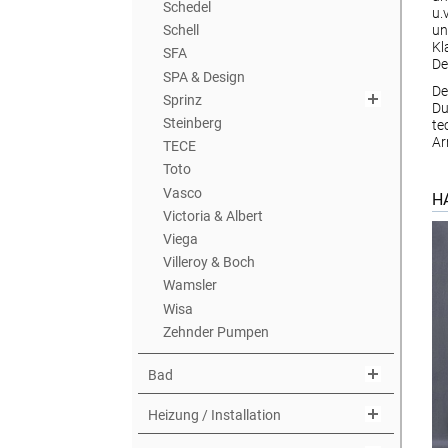
Schedel
u.
un
Schell
Kl
SFA
De
SPA & Design
De
Sprinz
Du
Steinberg
te
Ar
TECE
Toto
Vasco
HA
Victoria & Albert
Viega
Villeroy & Boch
Wamsler
Wisa
Zehnder Pumpen
Bad
Heizung / Installation