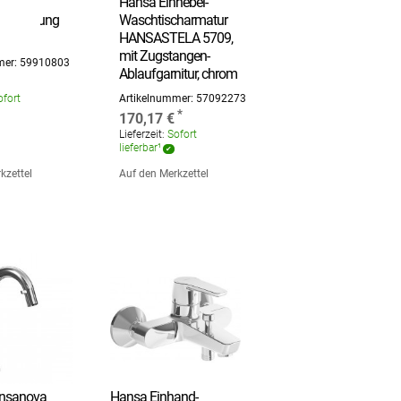
Hansa Einhebel-
umstellung
Waschtischarmatur
HANSASTELA 5709,
mit Zugstangen-
mer:
59910803
Ablaufgarnitur, chrom
fort
Artikelnummer:
57092273
170,17 €
Lieferzeit:
Sofort
lieferbar¹
kzettel
Auf den Merkzettel
nsanova
Hansa Einhand-