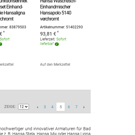
nktionseinheit
Hansa Waschtisch-
set Einhand-
Einhandmischer
rie Hansaligna
Hansapolo 5140
rchromt
verchromt
ummer:
83879503
Artikelnummer:
51402293
€
93,81 €
Sofort
Lieferzeit:
Sofort
lieferbar¹
erkzettel
Auf den Merkzettel
ZEIGE
3
4
6
7
5
v hochwertiger und innovativer Armaturen für Bad
ie z. B. Hansa Stela, Hansa Mix oder Hansa Ligna