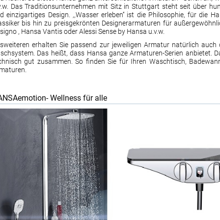
v.w. Das Traditionsunternehmen mit Sitz in Stuttgart steht seit über hu
d einzigartiges Design. ,,Wasser erleben‘‘ ist die Philosophie, für die 
assiker bis hin zu preisgekrönten Designerarmaturen für außergewöhn
signo , Hansa Vantis oder Alessi Sense by Hansa u.v.w.
sweiteren erhalten Sie passend zur jeweiligen Armatur natürlich auc
schsystem. Das heißt, dass Hansa ganze Armaturen-Serien anbietet. Da
chnisch gut zusammen. So finden Sie für Ihren Waschtisch, Badewann
maturen.
NSAemotion- Wellness für alle