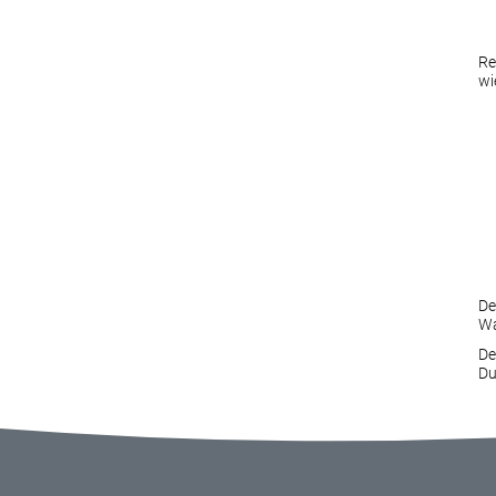
Re
wi
De
Wa
De
Du