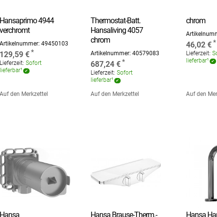
Hansa Einhand-Brause-
Hansa Funktionseinheit
Hansa
Batterie Aufputz
mit Dekorset Therm.-
Zugknopf
Hansaprimo 4944
Thermostat-Batt.
chrom
verchromt
Hansaliving 4057
Artikelnum
chrom
Artikelnummer:
49450103
46,02 €
129,59 €
Artikelnummer:
40579083
Lieferzeit:
So
lieferbar¹
Lieferzeit:
Sofort
687,24 €
lieferbar¹
Lieferzeit:
Sofort
lieferbar¹
Auf den Merkzettel
Auf den Merkzettel
Auf den Mer
Hansa
Hansa Brause-Therm.-
Hansa Ha