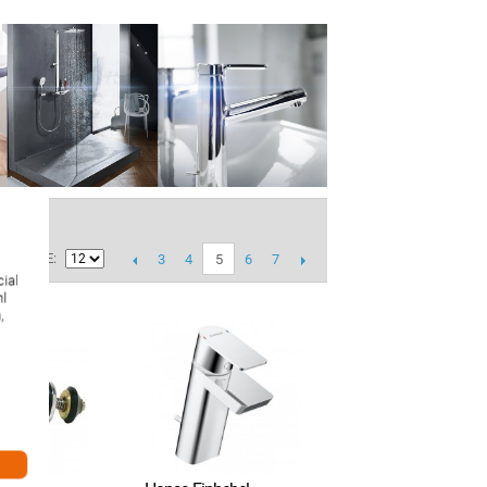
ZEIGE
3
4
6
7
5
ial
hl
,