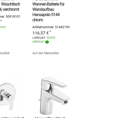
1 Waschtisch
Wannen-Batterie für
l, verchromt
Wandaufbau
Hansapolo 5144
mer:
50918101
chrom
fort
Artikelnummer:
51442193
116,57 €
Lieferzeit:
Sofort
lieferbar¹
kzettel
Auf den Merkzettel