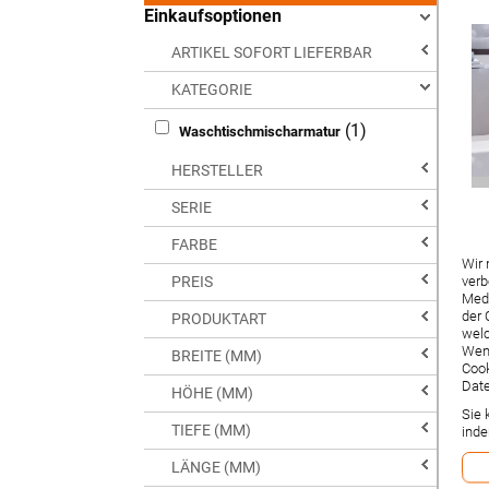
Einkaufsoptionen
ARTIKEL SOFORT LIEFERBAR
KATEGORIE
(1)
Waschtischmischarmatur
HERSTELLER
SERIE
FARBE
Wir 
PREIS
verb
Medi
der 
PRODUKTART
welc
Wenn
BREITE (MM)
Cook
Date
HÖHE (MM)
Sie 
TIEFE (MM)
inde
LÄNGE (MM)