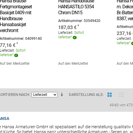
Hansa Brause-
Hansa Handbrause
Hansa Fu
Fertigmontageset
HANSASTILO 5354
m. Dekor
Basicjet 0409 mit
Chrom DN15
Br.-Batte
Handbrause
8387, ve
Artikelnummer:
53549420
Hansabasicjet
187,03 €
Artikeln
verchromt
Lieferzeit:
Sofort
237,16 
lieferbar¹
Artikelnummer:
04099140
Lieferzeit:
lieferbar¹
77,16 €
Lieferzeit:
Sofort
lieferbar¹
Auf den Merkzettel
Auf den Merkzettel
Auf den M
SORTIEREN NACH
DARSTELLUNG ALS
49-60 von 473
ANSA
e Hansa Armaturen GmbH ist spezialisiert auf die Herstellung qualitati
d Küche. So bietet Hansa ganz unterschiedliche Armaturen - Serien an, w