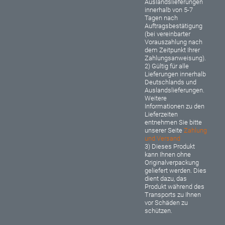
Auslandslieferungen
innerhalb von 5-7
Tagen nach
Auftragsbestätigung
(bei vereinbarter
Vorauszahlung nach
dem Zeitpunkt Ihrer
Zahlungsanweisung).
2) Gültig für alle
Lieferungen innerhalb
Deutschlands und
Auslandslieferungen.
Weitere
Informationen zu den
Lieferzeiten
entnehmen Sie bitte
unserer Seite
Zahlung
und Versand
3) Dieses Produkt
kann Ihnen ohne
Originalverpackung
geliefert werden. Dies
dient dazu, das
Produkt während des
Transports zu Ihnen
vor Schäden zu
schützen.