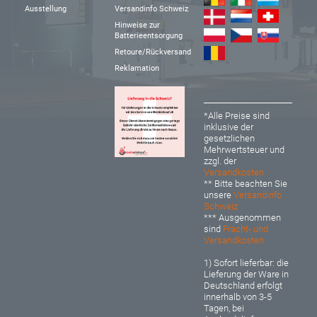
Ausstellung
Versandinfo Schweiz
Hinweise zur
Batterieentsorgung
Retoure/Rückversand
Reklamation
*Alle Preise sind
inklusive der
gesetzlichen
Mehrwertsteuer und
zzgl. der
Versandkosten
** Bitte beachten Sie
unsere
Versandinfo
Schweiz
*** Ausgenommen
sind
Fracht- und
Versandkosten
1) Sofort lieferbar: d
ie
Lieferung der Ware in
Deutschland erfolgt
innerhalb von 3-5
Tagen, bei