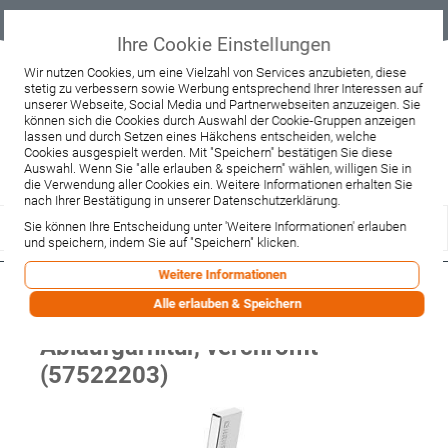
Geprüfter
Sicher
Best-Preis-
Lieferung
B2B
Onlineshop
einkaufen mit
Garantie
sofort ab
SSL
Lager
Ihre Cookie Einstellungen
Beratung & Verkauf
Wir nutzen Cookies, um eine Vielzahl von Services anzubieten, diese
stetig zu verbessern sowie Werbung entsprechend Ihrer Interessen auf
+49 37467 66944
unserer Webseite, Social Media und Partnerwebseiten anzuzeigen. Sie
Montag - Freitag:
können sich die Cookies durch Auswahl der Cookie-Gruppen anzeigen
10:00 - 12:00 Uhr
lassen und durch Setzen eines Häkchens entscheiden, welche
13:00 - 16:00 Uhr
Samstag:
Cookies ausgespielt werden. Mit "Speichern" bestätigen Sie diese
9:00 - 12:00 Uhr
Auswahl. Wenn Sie "alle erlauben & speichern" wählen, willigen Sie in
die Verwendung aller Cookies ein. Weitere Informationen erhalten Sie
Lieferzeitanfrage
Widerruf
nach Ihrer Bestätigung in unserer Datenschutzerklärung.
Sie können Ihre Entscheidung unter 'Weitere Informationen' erlauben
und speichern, indem Sie auf "Speichern" klicken.
Weitere Informationen
Hansa Waschtisch-
Alle erlauben & Speichern
Einhandmischer Hansaloft 5752 o.
Ablaufgarnitur, verchromt
(57522203)