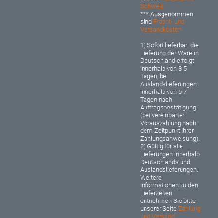
Schweiz
*** Ausgenommen
sind
Fracht- und
Versandkosten
1) Sofort lieferbar: d
ie
Lieferung der Ware in
Deutschland erfolgt
innerhalb von 3-5
Tagen, bei
Auslandslieferungen
innerhalb von 5-7
Tagen nach
Auftragsbestätigung
(bei vereinbarter
Vorauszahlung nach
dem Zeitpunkt Ihrer
Zahlungsanweisung).
2) Gültig für alle
Lieferungen innerhalb
Deutschlands und
Auslandslieferungen.
Weitere
Informationen zu den
Lieferzeiten
entnehmen Sie bitte
unserer Seite
Zahlung
und Versand