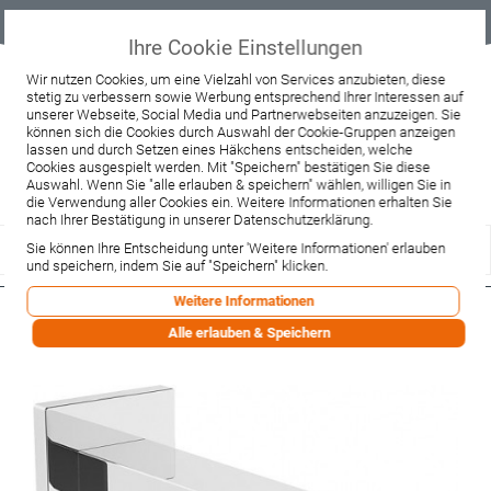
Geprüfter
Sicher
Best-Preis-
Lieferung
B2B
Onlineshop
einkaufen mit
Garantie
sofort ab
SSL
Lager
Ihre Cookie Einstellungen
Beratung & Verkauf
Wir nutzen Cookies, um eine Vielzahl von Services anzubieten, diese
stetig zu verbessern sowie Werbung entsprechend Ihrer Interessen auf
+49 37467 66944
unserer Webseite, Social Media und Partnerwebseiten anzuzeigen. Sie
Montag - Freitag:
können sich die Cookies durch Auswahl der Cookie-Gruppen anzeigen
10:00 - 12:00 Uhr
lassen und durch Setzen eines Häkchens entscheiden, welche
13:00 - 16:00 Uhr
Samstag:
Cookies ausgespielt werden. Mit "Speichern" bestätigen Sie diese
9:00 - 12:00 Uhr
Auswahl. Wenn Sie "alle erlauben & speichern" wählen, willigen Sie in
die Verwendung aller Cookies ein. Weitere Informationen erhalten Sie
Lieferzeitanfrage
Widerruf
nach Ihrer Bestätigung in unserer Datenschutzerklärung.
Sie können Ihre Entscheidung unter 'Weitere Informationen' erlauben
und speichern, indem Sie auf "Speichern" klicken.
Weitere Informationen
Hansa Wanneneinlauf Hansaloft
Alle erlauben & Speichern
5765 verchromt (57652100)