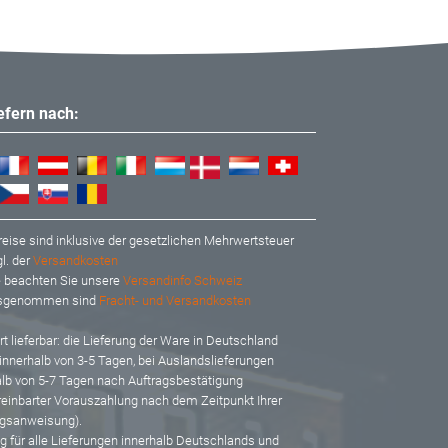
iefern nach:
reise sind inklusive der gesetzlichen Mehrwertsteuer
l. der
Versandkosten
te beachten Sie unsere
Versandinfo Schweiz
usgenommen sind
Fracht- und Versandkosten
t lieferbar: d
ie Lieferung der Ware in Deutschland
 innerhalb von 3-5 Tagen, bei Auslandslieferungen
alb von 5-7 Tagen nach Auftragsbestätigung
reinbarter Vorauszahlung nach dem Zeitpunkt Ihrer
gsanweisung).
ig für alle Lieferungen innerhalb Deutschlands und