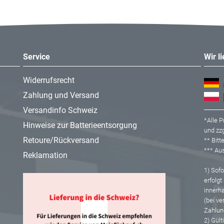
Service
Wir l
Widerrufsrecht
Zahlung und Versand
Versandinfo Schweiz
*Alle P
Hinweise zur Batterieentsorgung
und zzg
Retoure/Rückversand
** Bit
*** A
Reklamation
1) Sofor
erfolgt
innerh
(bei ve
Zahlun
2) Gült