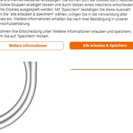
1750mm verchromt
Cookie-Gruppen anzeigen lassen und durch Setzen eines Häkchens entscheiden
he Cookies ausgespielt werden. Mit "Speichern" bestätigen Sie diese Auswahl.
 Sie "alle erlauben & speichern" wählen, willigen Sie in die Verwendung aller
Artikelnummer:
54120300
Hersteller:
Hansa
ies ein. Weitere Informationen erhalten Sie nach Ihrer Bestätigung in unserer
Lieferzeit:
1-2 Wochen²
nschutzerklärung.
27,00 €
können Ihre Entscheidung unter 'Weitere Informationen' erlauben und speichern,
m Sie auf "Speichern" klicken.
Inkl. 19% MwSt.
,
zzgl.
Versandkos
Alle erlauben & Speichern
Weitere Informationen
-1% Rabatt bei Vorkasse per Ban
Versandpunkte:
0.34