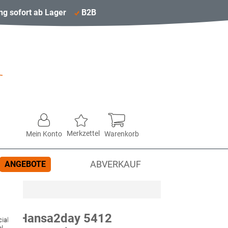
ng sofort ab Lager
B2B
Merkzettel
Mein Konto
Warenkorb
ANGEBOTE
ABVERKAUF
uch Hansa2day 5412
ial
hl