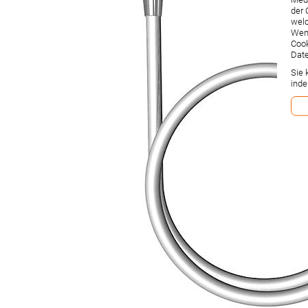
der 
welc
Wenn
Cook
Date
Sie 
inde