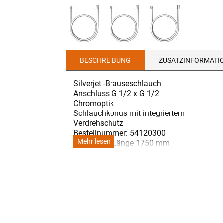
BESCHREIBUNG
ZUSATZINFORMATI
Silverjet -Brauseschlauch
Anschluss G 1/2 x G 1/2
Chromoptik
Schlauchkonus mit integriertem
Verdrehschutz
Bestellnummer: 54120300
Mehr lesen
verchromt, Länge 1750 mm