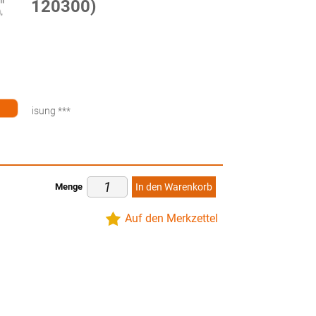
 (54120300)
,
ten
küberweisung ***
Menge
In den Warenkorb
Auf den Merkzettel