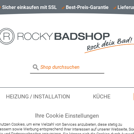
Sicher einkaufen mit SSL
Best-Preis-Garantie
Lieferu
HEIZUNG / INSTALLATION
KÜCHE
Ihre Cookie Einstellungen
nutzen Cookies, um eine Vielzahl von Services anzubieten, diese stetig zu
Hansa Brauseschla
essern sowie Werbung entsprechend Ihrer Interessen auf unserer Webseite, Soc
a und Partnerwebseiten anzuzeigen. Sie können sich die Cookies durch Auswa