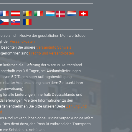
reise sind inklusive der gesetzlichen Mehrwertsteuer
l. der
Versandkosten
te beachten Sie unsere
Versandinfo Schweiz
usgenommen sind
Fracht- und Versandkosten
t lieferbar: d
ie Lieferung der Ware in Deutschland
 innerhalb von 3-5 Tagen, bei Auslandslieferungen
alb von 5-7 Tagen nach Auftragsbestätigung
reinbarter Vorauszahlung nach dem Zeitpunkt Ihrer
gsanweisung).
ig für alle Lieferungen innerhalb Deutschlands und
dslieferungen. Weitere Informationen zu den
eiten entnehmen Sie bitte unserer Seite
Zahlung und
d
es Produkt kann Ihnen ohne Originalverpackung geliefert
. Dies dient dazu, das Produkt während des Transports
en vor Schäden zu schützen.