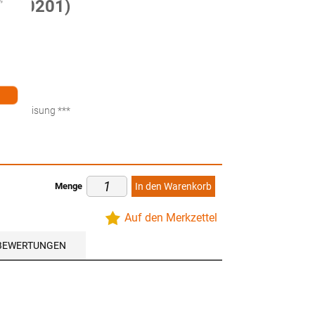
58080201)
ten
küberweisung ***
Menge
In den Warenkorb
Auf den Merkzettel
BEWERTUNGEN