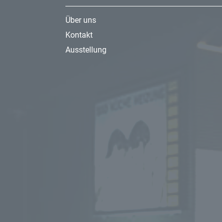
DVGW in Vorbereitung
Bestellnummer: 58080201
Über uns
verchromt
Kontakt
Ausstellung