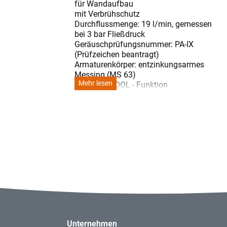
für Wandaufbau
mit Verbrühschutz
Durchflussmenge: 19 l/min, gemessen
bei 3 bar Fließdruck
Geräuschprüfungsnummer: PA-IX
(Prüfzeichen beantragt)
Armaturenkörper: entzinkungsarmes
Messing (MS 63)
Mehr lesen
THERMO COOL - Funktion
Mengenventil mit Keramikscheiben
Objektgriffe (Metall)
Spezial-Temperaturwählgriff zur
thermischen Desinfektion
Wassermengenbegrenzung
voreinstellbarer Temperaturendanschlag
S-Anschlüsse, absperrbar
S-Anschlüsse verdeckt, Abdeckung 3-
fach abgedichtet
(-) Stichmaß: 150 +- 10 mm
Schmutzfangsiebe und
Rückflussverhinderer in Anschlüssen
Eigensicher gegen Rückfließen im
Unternehmen
häuslichen Gebrauch (nach DIN EN 1717)