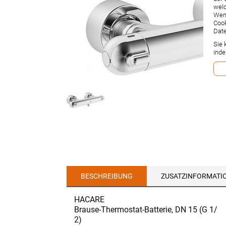
welc
Wenn
Cook
Date
Sie 
inde
BESCHREIBUNG
ZUSATZINFORMATI
HACARE
Brause-Thermostat-Batterie, DN 15 (G 1/
2)