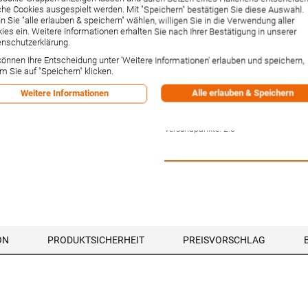
5808, verchromt (
he Cookies ausgespielt werden. Mit "Speichern" bestätigen Sie diese Auswahl.
 Sie "alle erlauben & speichern" wählen, willigen Sie in die Verwendung aller
ies ein. Weitere Informationen erhalten Sie nach Ihrer Bestätigung in unserer
Artikelnummer:
58080201
nschutzerklärung.
Hersteller:
Hansa
Lieferzeit:
1-2 Wochen²
können Ihre Entscheidung unter 'Weitere Informationen' erlauben und speichern,
263,76 €
m Sie auf "Speichern" klicken.
Inkl. 19% MwSt.
,
zzgl.
Versandkos
Alle erlauben & Speichern
Weitere Informationen
-1% Rabatt bei Vorkasse per Ban
Versandpunkte:
2.6
ON
PRODUKTSICHERHEIT
PREISVORSCHLAG