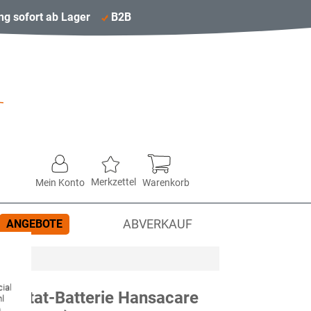
ng sofort ab Lager
B2B
Merkzettel
Mein Konto
Warenkorb
ANGEBOTE
ABVERKAUF
ial
mostat-Batterie Hansacare
hl
,