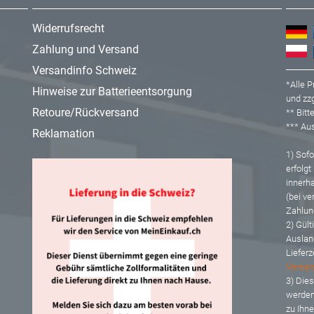
Widerrufsrecht
Zahlung und Versand
Versandinfo Schweiz
*Alle P
Hinweise zur Batterieentsorgung
und zzg
Retoure/Rückversand
** Bit
*** A
Reklamation
1) Sofor
erfolgt
innerh
(bei ve
Zahlun
2) Gült
Auslan
Lieferz
Versan
3) Dies
werden
zu Ihn