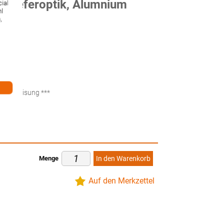
chieferoptik, Alumnium
ial
hl
005)
,
ten
küberweisung ***
Menge
In den Warenkorb
Auf den Merkzettel