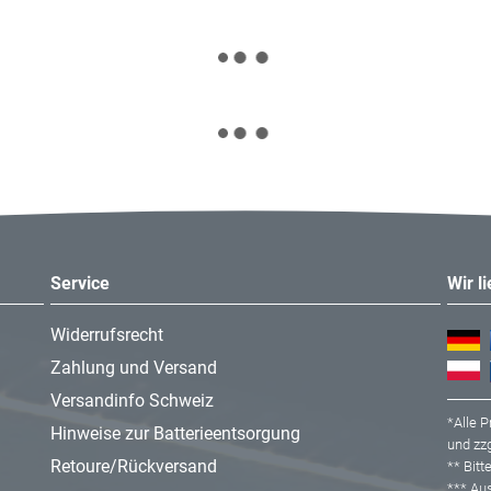
et
Service
Wir l
gebürstet
Widerrufsrecht
0 kPa
Zahlung und Versand
Versandinfo Schweiz
6 l
*Alle P
Hinweise zur Batterieentsorgung
und zzg
6 l/min
Retoure/Rückversand
** Bit
luss (kPa): 50 kPa
*** A