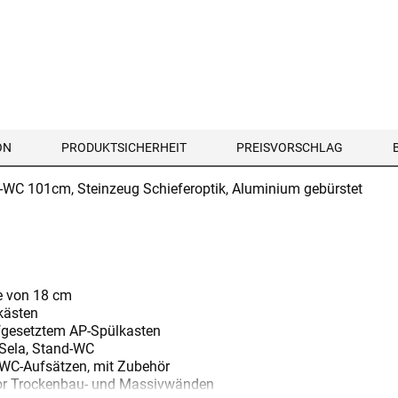
ON
PRODUKTSICHERHEIT
PREISVORSCHLAG
-WC 101cm, Steinzeug Schieferoptik, Aluminium gebürstet
e von 18 cm
kästen
fgesetztem AP-Spülkasten
 Sela, Stand-WC
 WC-Aufsätzen, mit Zubehör
vor Trockenbau- und Massivwänden