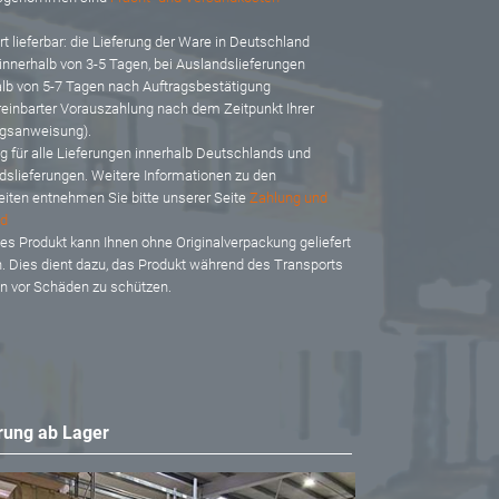
t lieferbar: d
ie Lieferung der Ware in Deutschland
 innerhalb von 3-5 Tagen, bei Auslandslieferungen
alb von 5-7 Tagen nach Auftragsbestätigung
reinbarter Vorauszahlung nach dem Zeitpunkt Ihrer
gsanweisung).
ig für alle Lieferungen innerhalb Deutschlands und
dslieferungen. Weitere Informationen zu den
eiten entnehmen Sie bitte unserer Seite
Zahlung und
d
es Produkt kann Ihnen ohne Originalverpackung geliefert
. Dies dient dazu, das Produkt während des Transports
en vor Schäden zu schützen.
rung ab Lager