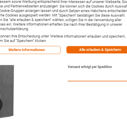
101cm, Steinzeug S
essern sowie Werbung entsprechend Ihrer Interessen auf unserer Webseite, Soc
a und Partnerwebseiten anzuzeigen. Sie können sich die Cookies durch Auswa
gebürstet (131003
Cookie-Gruppen anzeigen lassen und durch Setzen eines Häkchens entscheiden
he Cookies ausgespielt werden. Mit "Speichern" bestätigen Sie diese Auswahl.
 Sie "alle erlauben & speichern" wählen, willigen Sie in die Verwendung aller
Artikelnummer:
131003005
ies ein. Weitere Informationen erhalten Sie nach Ihrer Bestätigung in unserer
Hersteller:
Geberit
nschutzerklärung.
Lieferzeit:
1-2 Wochen²
können Ihre Entscheidung unter 'Weitere Informationen' erlauben und speichern,
907,26 €
m Sie auf "Speichern" klicken.
Inkl. 19% MwSt.
,
zzgl.
Versandkos
Alle erlauben & Speichern
Weitere Informationen
-1% Rabatt bei Vorkasse per Ban
Versandpunkte:
33
Versand erfolgt per Spedition