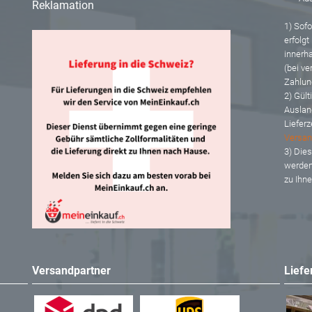
Reklamation
1) Sofor
erfolgt
innerh
(bei ve
Zahlun
2) Gült
Auslan
Lieferz
Versan
mm
3) Dies
werden
nd
zu Ihn
Versandpartner
Liefe