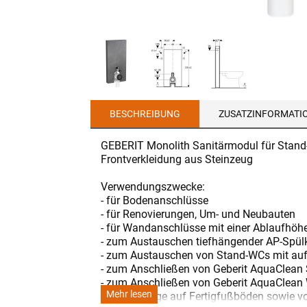
BESCHREIBUNG
ZUSATZINFORMATI
GEBERIT Monolith Sanitärmodul für Stand
Frontverkleidung aus Steinzeug
Verwendungszwecke:
- für Bodenanschlüsse
- für Renovierungen, Um- und Neubauten
- für Wandanschlüsse mit einer Ablaufhöh
- zum Austauschen tiefhängender AP-Spül
- zum Austauschen von Stand-WCs mit au
- zum Anschließen von Geberit AquaClean
- zum Anschließen von Geberit AquaClean
Mehr lesen
- zur Montage auf Fertigfußböden sowie 