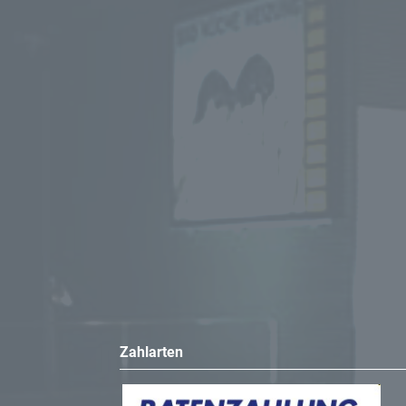
- Berechnungsdurchfluss (l/s): 0,11 l/s
- B / Breite (cm): 48 cm
- H / Höhe (cm): 101 cm
- T / Tiefe (cm): 10,6 cm
Zusätzlicher Lieferumfang:
- Wasseranschlussset mit Eckventil R1/2"
- Spülbogenverlängerung 160 mm
- Manschette aus EPDM, D 44 / 55 mm
- P-Anschlussbogen aus PP, D 90 mm
- Übergangsmuffe aus PE-HD, D 90 / 110
- Sockelblende
- Befestigungsmaterial für Trockenbauwa
- Befestigungsmaterial
Zahlarten