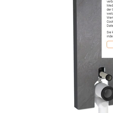
verb
Medi
der 
welc
Wenn
Cook
Date
Sie 
inde