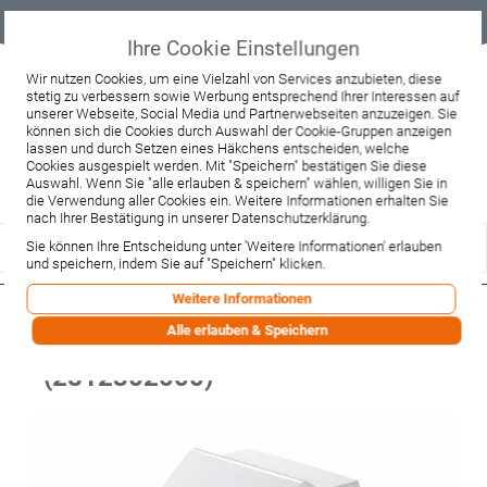
Geprüfter
Sicher
Best-Preis-
Lieferung
B2B
Onlineshop
einkaufen mit
Garantie
sofort ab
SSL
Lager
Ihre Cookie Einstellungen
Beratung & Verkauf
Wir nutzen Cookies, um eine Vielzahl von Services anzubieten, diese
stetig zu verbessern sowie Werbung entsprechend Ihrer Interessen auf
+49 37467 66944
unserer Webseite, Social Media und Partnerwebseiten anzuzeigen. Sie
Montag - Freitag:
können sich die Cookies durch Auswahl der Cookie-Gruppen anzeigen
10:00 - 12:00 Uhr
lassen und durch Setzen eines Häkchens entscheiden, welche
13:00 - 16:00 Uhr
Samstag:
Cookies ausgespielt werden. Mit "Speichern" bestätigen Sie diese
9:00 - 12:00 Uhr
Auswahl. Wenn Sie "alle erlauben & speichern" wählen, willigen Sie in
die Verwendung aller Cookies ein. Weitere Informationen erhalten Sie
Lieferzeitanfrage
Widerruf
nach Ihrer Bestätigung in unserer Datenschutzerklärung.
Sie können Ihre Entscheidung unter 'Weitere Informationen' erlauben
und speichern, indem Sie auf "Speichern" klicken.
Weitere Informationen
Duravit Urinal Rimless ME by
Alle erlauben & Speichern
Starck mit HygieneGlaze
(2812302000)