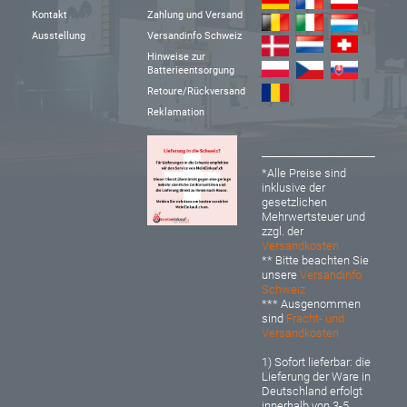
Kontakt
Zahlung und Versand
Ausstellung
Versandinfo Schweiz
Hinweise zur
Batterieentsorgung
Retoure/Rückversand
Reklamation
*Alle Preise sind
inklusive der
gesetzlichen
Mehrwertsteuer und
zzgl. der
Versandkosten
** Bitte beachten Sie
unsere
Versandinfo
Schweiz
*** Ausgenommen
sind
Fracht- und
Versandkosten
1) Sofort lieferbar: d
ie
Lieferung der Ware in
Deutschland erfolgt
innerhalb von 3-5