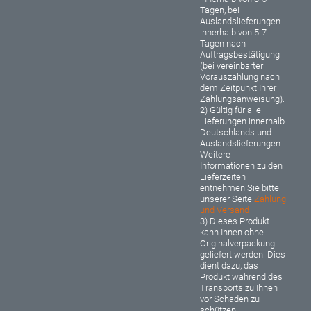
Tagen, bei
Auslandslieferungen
innerhalb von 5-7
Tagen nach
Auftragsbestätigung
(bei vereinbarter
Vorauszahlung nach
dem Zeitpunkt Ihrer
Zahlungsanweisung).
2) Gültig für alle
Lieferungen innerhalb
Deutschlands und
Auslandslieferungen.
Weitere
Informationen zu den
Lieferzeiten
entnehmen Sie bitte
unserer Seite
Zahlung
und Versand
3) Dieses Produkt
kann Ihnen ohne
Originalverpackung
geliefert werden. Dies
dient dazu, das
Produkt während des
Transports zu Ihnen
vor Schäden zu
schützen.