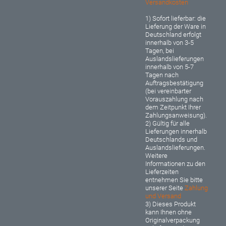
Versandkosten
1) Sofort lieferbar: d
ie
Lieferung der Ware in
Deutschland erfolgt
innerhalb von 3-5
Tagen, bei
Auslandslieferungen
innerhalb von 5-7
Tagen nach
Auftragsbestätigung
(bei vereinbarter
Vorauszahlung nach
dem Zeitpunkt Ihrer
Zahlungsanweisung).
2) Gültig für alle
Lieferungen innerhalb
Deutschlands und
Auslandslieferungen.
Weitere
Informationen zu den
Lieferzeiten
entnehmen Sie bitte
unserer Seite
Zahlung
und Versand
3) Dieses Produkt
kann Ihnen ohne
Originalverpackung