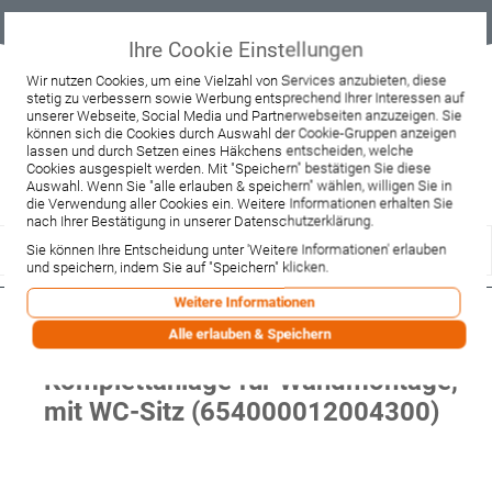
Geprüfter
Sicher
Best-Preis-
Lieferung
B2B
Onlineshop
einkaufen mit
Garantie
sofort ab
SSL
Lager
Ihre Cookie Einstellungen
Beratung & Verkauf
Wir nutzen Cookies, um eine Vielzahl von Services anzubieten, diese
stetig zu verbessern sowie Werbung entsprechend Ihrer Interessen auf
+49 37467 66944
unserer Webseite, Social Media und Partnerwebseiten anzuzeigen. Sie
Montag - Freitag:
können sich die Cookies durch Auswahl der Cookie-Gruppen anzeigen
10:00 - 12:00 Uhr
lassen und durch Setzen eines Häkchens entscheiden, welche
13:00 - 16:00 Uhr
Samstag:
Cookies ausgespielt werden. Mit "Speichern" bestätigen Sie diese
9:00 - 12:00 Uhr
Auswahl. Wenn Sie "alle erlauben & speichern" wählen, willigen Sie in
die Verwendung aller Cookies ein. Weitere Informationen erhalten Sie
Lieferzeitanfrage
Widerruf
nach Ihrer Bestätigung in unserer Datenschutzerklärung.
Sie können Ihre Entscheidung unter 'Weitere Informationen' erlauben
und speichern, indem Sie auf "Speichern" klicken.
Weitere Informationen
Duravit SensoWash D-Neo
Alle erlauben & Speichern
Compact Dusch-WC
Komplettanlage für Wandmontage,
mit WC-Sitz (654000012004300)