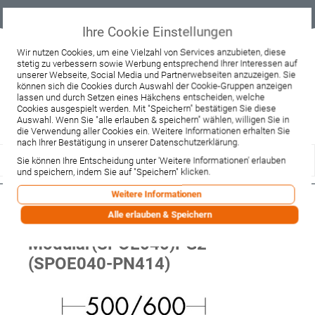
Geprüfter
Sicher
Best-Preis-
Lieferung
B2B
Onlineshop
einkaufen mit
Garantie
sofort ab
SSL
Lager
Ihre Cookie Einstellungen
Beratung & Verkauf
Wir nutzen Cookies, um eine Vielzahl von Services anzubieten, diese
stetig zu verbessern sowie Werbung entsprechend Ihrer Interessen auf
+49 37467 66944
unserer Webseite, Social Media und Partnerwebseiten anzuzeigen. Sie
Montag - Freitag:
können sich die Cookies durch Auswahl der Cookie-Gruppen anzeigen
10:00 - 12:00 Uhr
13:00 - 16:00 Uhr
lassen und durch Setzen eines Häkchens entscheiden, welche
Samstag:
Cookies ausgespielt werden. Mit "Speichern" bestätigen Sie diese
9:00 - 12:00 Uhr
Auswahl. Wenn Sie "alle erlauben & speichern" wählen, willigen Sie in
die Verwendung aller Cookies ein. Weitere Informationen erhalten Sie
Lieferzeitanfrage
Widerruf
nach Ihrer Bestätigung in unserer Datenschutzerklärung.
Sie können Ihre Entscheidung unter 'Weitere Informationen' erlauben
und speichern, indem Sie auf "Speichern" klicken.
Weitere Informationen
Burgbad rl40 Room Light
Alle erlauben & Speichern
Spiegelschrank
Modular(SPOE040)PG2
(SPOE040-PN414)