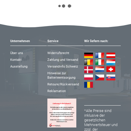
Unternehmen
Service
Wir liefern nach:
Über uns
Widerrufsrecht
Kontakt
Zahlung und Versand
Ausstellung
Versandinfo Schweiz
Hinweise zur
Batterieentsorgung
Retoure/Rückversand
Reklamation
*Alle Preise sind
inklusive der
gesetzlichen
Mehrwertsteuer und
zzgl. der