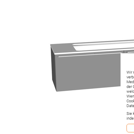
Wir 
verb
Medi
der 
welc
Wenn
Cook
Date
Sie 
inde