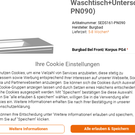
Waschtisch+Unters
PN090)
Artikelnummer:
SEDS161-PN090
Hersteller:
Burgbad
Lieferzeit:
5-8 Wochen²
Burgbad Bel Front/ Korpus PG4
-- Option wählen --
Ihre Cookie Einstellungen
nutzen Cookies, um eine Vielzahl von Services anzubieten, diese stetig zu
essern sowie Werbung entsprechend Ihrer Interessen auf unserer Webseite, Soc
a und Partnerwebseiten anzuzeigen. Sie können sich die Cookies durch Auswa
Cookie-Gruppen anzeigen lassen und durch Setzen eines Häkchens entscheiden
he Cookies ausgespielt werden. Mit "Speichern" bestätigen Sie diese Auswahl.
 Sie "alle erlauben & speichern" wählen, willigen Sie in die Verwendung aller
2.157,99 €
ies ein. Weitere Informationen erhalten Sie nach Ihrer Bestätigung in unserer
Preis ab:
nschutzerklärung.
Inkl. 19% MwSt.
,
zzgl.
Versandkos
können Ihre Entscheidung unter 'Weitere Informationen' erlauben und speichern,
-1% Rabatt bei Vorkasse per Ban
m Sie auf "Speichern" klicken.
Versandpunkte:
45
Alle erlauben & Speichern
Weitere Informationen
Versand erfolgt per Spedition