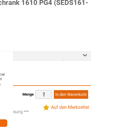
chrank 1610 PG4 (SEDS161-
ial
hl
,
Menge
In den Warenkorb
ten
Auf den Merkzettel
küberweisung ***