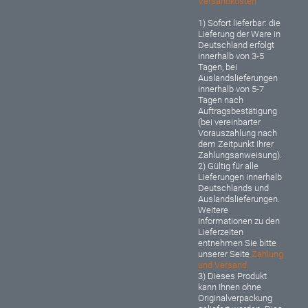
Versandkosten
1) Sofort lieferbar: d
ie
Lieferung der Ware in
Deutschland erfolgt
innerhalb von 3-5
Tagen, bei
Auslandslieferungen
innerhalb von 5-7
Tagen nach
Auftragsbestätigung
(bei vereinbarter
Vorauszahlung nach
dem Zeitpunkt Ihrer
Zahlungsanweisung).
2) Gültig für alle
Lieferungen innerhalb
Deutschlands und
Auslandslieferungen.
Weitere
Informationen zu den
Lieferzeiten
entnehmen Sie bitte
unserer Seite
Zahlung
und Versand
3) Dieses Produkt
kann Ihnen ohne
Originalverpackung