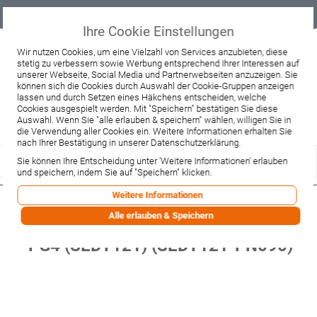
Geprüfter
Sicher
Best-Preis-
Lieferung
B2B
Onlineshop
einkaufen mit
Garantie
sofort ab
SSL
Lager
Ihre Cookie Einstellungen
Beratung & Verkauf
Wir nutzen Cookies, um eine Vielzahl von Services anzubieten, diese
stetig zu verbessern sowie Werbung entsprechend Ihrer Interessen auf
+49 37467 66944
unserer Webseite, Social Media und Partnerwebseiten anzuzeigen. Sie
Montag - Freitag:
können sich die Cookies durch Auswahl der Cookie-Gruppen anzeigen
10:00 - 12:00 Uhr
lassen und durch Setzen eines Häkchens entscheiden, welche
13:00 - 16:00 Uhr
Samstag:
Cookies ausgespielt werden. Mit "Speichern" bestätigen Sie diese
9:00 - 12:00 Uhr
Auswahl. Wenn Sie "alle erlauben & speichern" wählen, willigen Sie in
die Verwendung aller Cookies ein. Weitere Informationen erhalten Sie
Lieferzeitanfrage
Widerruf
nach Ihrer Bestätigung in unserer Datenschutzerklärung.
Sie können Ihre Entscheidung unter 'Weitere Informationen' erlauben
und speichern, indem Sie auf "Speichern" klicken.
Weitere Informationen
Burgbad Bel Mineralguss-
Alle erlauben & Speichern
Waschtisch+Unterschrank 1210
PG4 (SEDT121) (SEDT121-PN090)