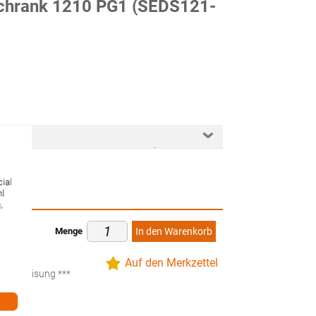
chrank 1210 PG1 (SEDS121-
ial
hl
,
Menge
In den Warenkorb
ten
Auf den Merkzettel
küberweisung ***