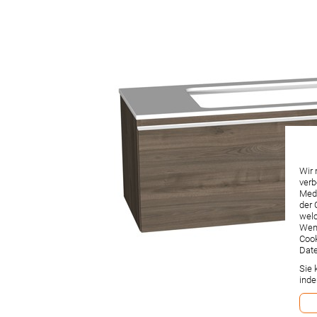
Wir 
verb
Medi
der 
welc
Wenn
Cook
Date
Sie 
inde