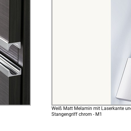
Weiß Matt Melamin mit Laserkante un
Stangengriff chrom - M1