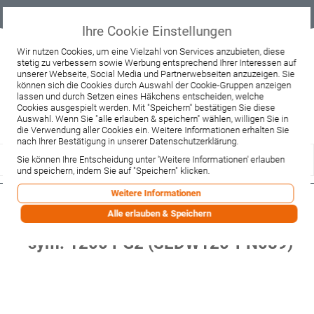
Geprüfter
Sicher
Best-Preis-
Lieferung
B2B
Onlineshop
einkaufen mit
Garantie
sofort ab
SSL
Lager
Ihre Cookie Einstellungen
Beratung & Verkauf
Wir nutzen Cookies, um eine Vielzahl von Services anzubieten, diese
stetig zu verbessern sowie Werbung entsprechend Ihrer Interessen auf
+49 37467 66944
unserer Webseite, Social Media und Partnerwebseiten anzuzeigen. Sie
Montag - Freitag:
können sich die Cookies durch Auswahl der Cookie-Gruppen anzeigen
10:00 - 12:00 Uhr
lassen und durch Setzen eines Häkchens entscheiden, welche
13:00 - 16:00 Uhr
Samstag:
Cookies ausgespielt werden. Mit "Speichern" bestätigen Sie diese
9:00 - 12:00 Uhr
Auswahl. Wenn Sie "alle erlauben & speichern" wählen, willigen Sie in
die Verwendung aller Cookies ein. Weitere Informationen erhalten Sie
Lieferzeitanfrage
Widerruf
nach Ihrer Bestätigung in unserer Datenschutzerklärung.
Sie können Ihre Entscheidung unter 'Weitere Informationen' erlauben
und speichern, indem Sie auf "Speichern" klicken.
Weitere Informationen
Burgbad Bel
Alle erlauben & Speichern
Aufsatzwaschtisch+Unterschrank
sym. 1200 PG2 (SEDW120-PN089)