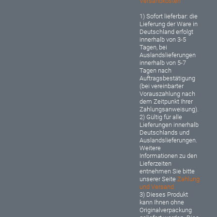
Versandkosten
1) Sofort lieferbar: d
ie
Lieferung der Ware in
Deutschland erfolgt
innerhalb von 3-5
Tagen, bei
Auslandslieferungen
innerhalb von 5-7
Tagen nach
Auftragsbestätigung
(bei vereinbarter
Vorauszahlung nach
dem Zeitpunkt Ihrer
Zahlungsanweisung).
2) Gültig für alle
Lieferungen innerhalb
Deutschlands und
Auslandslieferungen.
Weitere
Informationen zu den
Lieferzeiten
entnehmen Sie bitte
unserer Seite
Zahlung
und Versand
3) Dieses Produkt
kann Ihnen ohne
Originalverpackung