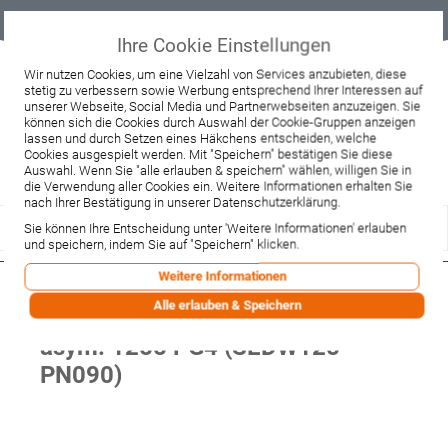
Geprüfter
Sicher
Best-Preis-
Lieferung
B2B
Onlineshop
einkaufen mit
Garantie
sofort ab
SSL
Lager
Ihre Cookie Einstellungen
Beratung & Verkauf
Wir nutzen Cookies, um eine Vielzahl von Services anzubieten, diese
stetig zu verbessern sowie Werbung entsprechend Ihrer Interessen auf
+49 37467 66944
unserer Webseite, Social Media und Partnerwebseiten anzuzeigen. Sie
Montag - Freitag:
können sich die Cookies durch Auswahl der Cookie-Gruppen anzeigen
10:00 - 12:00 Uhr
13:00 - 16:00 Uhr
lassen und durch Setzen eines Häkchens entscheiden, welche
Samstag:
Cookies ausgespielt werden. Mit "Speichern" bestätigen Sie diese
9:00 - 12:00 Uhr
Auswahl. Wenn Sie "alle erlauben & speichern" wählen, willigen Sie in
die Verwendung aller Cookies ein. Weitere Informationen erhalten Sie
Lieferzeitanfrage
Widerruf
nach Ihrer Bestätigung in unserer Datenschutzerklärung.
Sie können Ihre Entscheidung unter 'Weitere Informationen' erlauben
und speichern, indem Sie auf "Speichern" klicken.
Weitere Informationen
Burgbad Bel
Alle erlauben & Speichern
Aufsatzwaschtisch+Unterschrank
asym. 1255 PG4 (SEDW125-
PN090)