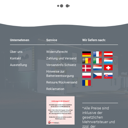
Unternehmen
Service
Wir liefern nach:
Über uns
Widerrufsrecht
Kontakt
Zahlung und Versand
Ausstellung
Versandinfo Schweiz
Hinweise zur
Batterieentsorgung
Retoure/Rückversand
Reklamation
*Alle Preise sind
inklusive der
gesetzlichen
Mehrwertsteuer und
zzgl. der