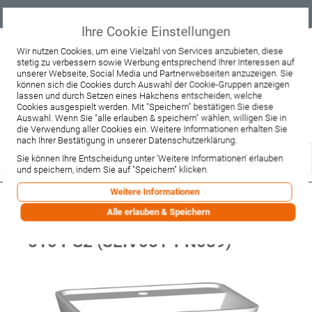
Geprüfter
Sicher
Best-Preis-
Lieferung
B2B
Onlineshop
einkaufen mit
Garantie
sofort ab
SSL
Lager
Ihre Cookie Einstellungen
Beratung & Verkauf
Wir nutzen Cookies, um eine Vielzahl von Services anzubieten, diese
stetig zu verbessern sowie Werbung entsprechend Ihrer Interessen auf
+49 37467 66944
unserer Webseite, Social Media und Partnerwebseiten anzuzeigen. Sie
Montag - Freitag:
können sich die Cookies durch Auswahl der Cookie-Gruppen anzeigen
10:00 - 12:00 Uhr
lassen und durch Setzen eines Häkchens entscheiden, welche
13:00 - 16:00 Uhr
Samstag:
Cookies ausgespielt werden. Mit "Speichern" bestätigen Sie diese
9:00 - 12:00 Uhr
Auswahl. Wenn Sie "alle erlauben & speichern" wählen, willigen Sie in
die Verwendung aller Cookies ein. Weitere Informationen erhalten Sie
Lieferzeitanfrage
Widerruf
nach Ihrer Bestätigung in unserer Datenschutzerklärung.
Sie können Ihre Entscheidung unter 'Weitere Informationen' erlauben
und speichern, indem Sie auf "Speichern" klicken.
Weitere Informationen
Burgbad Bel
Alle erlauben & Speichern
Aufsatzwaschtisch+Unterschrank
510 PG2 (SEIV051-PN089)