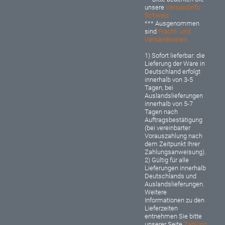
unsere
Versandinfo
Schweiz
*** Ausgenommen
sind
Fracht- und
Versandkosten
1) Sofort lieferbar: d
ie
Lieferung der Ware in
Deutschland erfolgt
innerhalb von 3-5
Tagen, bei
Auslandslieferungen
innerhalb von 5-7
Tagen nach
Auftragsbestätigung
(bei vereinbarter
Vorauszahlung nach
dem Zeitpunkt Ihrer
Zahlungsanweisung).
2) Gültig für alle
Lieferungen innerhalb
Deutschlands und
Auslandslieferungen.
Weitere
Informationen zu den
Lieferzeiten
entnehmen Sie bitte
unserer Seite
Zahlung