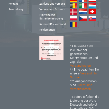
Kontakt
Zahlung und Versand
Ausstellung
Versandinfo Schweiz
Hinweise zur
Batterieentsorgung
Retoure/Rückversand
Reklamation
*Alle Preise sind
inklusive der
gesetzlichen
Mehrwertsteuer und
zzgl. der
Versandkosten
** Bitte beachten Sie
unsere
Versandinfo
Schweiz
*** Ausgenommen
sind
Fracht- und
Versandkosten
1) Sofort lieferbar: d
ie
Lieferung der Ware in
Deutschland erfolgt
innerhalb von 3-5