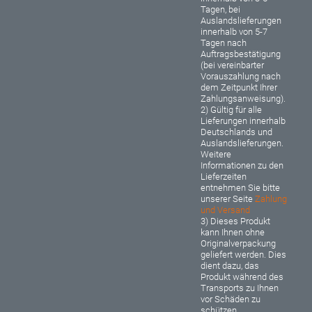
Tagen, bei
Auslandslieferungen
innerhalb von 5-7
Tagen nach
Auftragsbestätigung
(bei vereinbarter
Vorauszahlung nach
dem Zeitpunkt Ihrer
Zahlungsanweisung).
2) Gültig für alle
Lieferungen innerhalb
Deutschlands und
Auslandslieferungen.
Weitere
Informationen zu den
Lieferzeiten
entnehmen Sie bitte
unserer Seite
Zahlung
und Versand
3) Dieses Produkt
kann Ihnen ohne
Originalverpackung
geliefert werden. Dies
dient dazu, das
Produkt während des
Transports zu Ihnen
vor Schäden zu
schützen.