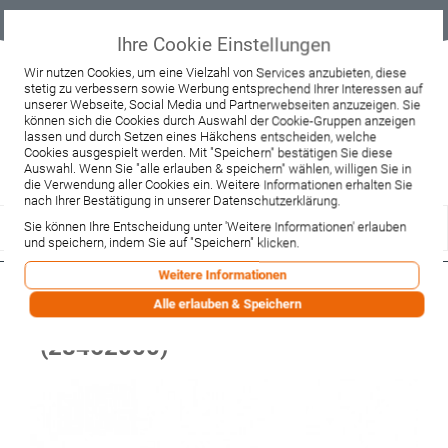
Geprüfter
Sicher
Best-Preis-
Lieferung
B2B
Onlineshop
einkaufen mit
Garantie
sofort ab
SSL
Lager
Ihre Cookie Einstellungen
Beratung & Verkauf
Wir nutzen Cookies, um eine Vielzahl von Services anzubieten, diese
stetig zu verbessern sowie Werbung entsprechend Ihrer Interessen auf
+49 37467 66944
unserer Webseite, Social Media und Partnerwebseiten anzuzeigen. Sie
Montag - Freitag:
können sich die Cookies durch Auswahl der Cookie-Gruppen anzeigen
10:00 - 12:00 Uhr
lassen und durch Setzen eines Häkchens entscheiden, welche
13:00 - 16:00 Uhr
Samstag:
Cookies ausgespielt werden. Mit "Speichern" bestätigen Sie diese
9:00 - 12:00 Uhr
Auswahl. Wenn Sie "alle erlauben & speichern" wählen, willigen Sie in
die Verwendung aller Cookies ein. Weitere Informationen erhalten Sie
Lieferzeitanfrage
Widerruf
nach Ihrer Bestätigung in unserer Datenschutzerklärung.
Sie können Ihre Entscheidung unter 'Weitere Informationen' erlauben
und speichern, indem Sie auf "Speichern" klicken.
Weitere Informationen
Hansgrohe Kopfbrause Croma 100
Alle erlauben & Speichern
Vario EcoSmart chrom
(28462000)