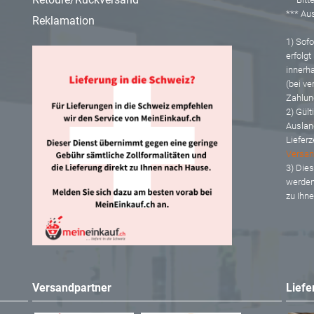
*** A
Reklamation
1) Sofor
erfolgt
innerh
(bei ve
Zahlun
2) Gült
Auslan
Lieferz
Versan
3) Dies
werden
zu Ihn
Versandpartner
Liefe