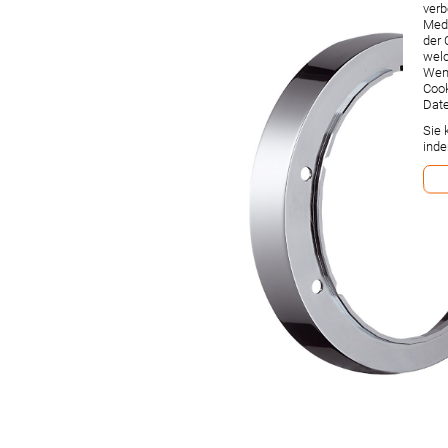
verb
Medi
der 
welc
Wenn
Cook
Date
Sie 
inde