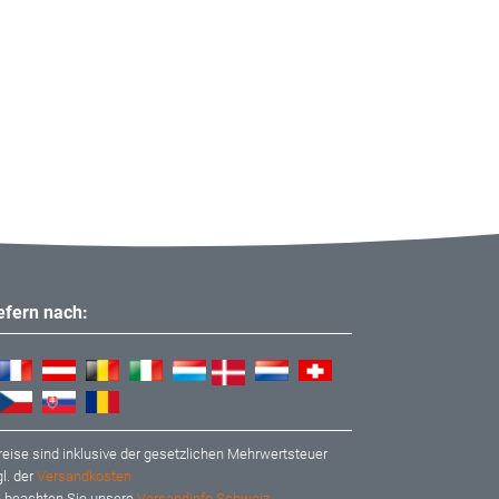
iefern nach:
reise sind inklusive der gesetzlichen Mehrwertsteuer
l. der
Versandkosten
te beachten Sie unsere
Versandinfo Schweiz