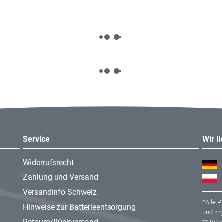
Service
Wir l
Widerrufsrecht
Zahlung und Versand
Versandinfo Schweiz
*Alle P
Hinweise zur Batterieentsorgung
und zzg
Retoure/Rückversand
** Bit