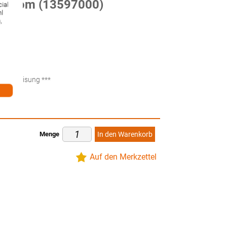
 chrom (13597000)
ial
hl
,
ten
küberweisung ***
Menge
In den Warenkorb
Auf den Merkzettel