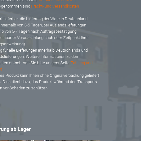
usgenommen sind
Fracht- und Versandkosten
t lieferbar: d
ie Lieferung der Ware in Deutschland
 innerhalb von 3-5 Tagen, bei Auslandslieferungen
alb von 5-7 Tagen nach Auftragsbestätigung
reinbarter Vorauszahlung nach dem Zeitpunkt Ihrer
gsanweisung).
ig für alle Lieferungen innerhalb Deutschlands und
dslieferungen. Weitere Informationen zu den
eiten entnehmen Sie bitte unserer Seite
Zahlung und
d
es Produkt kann Ihnen ohne Originalverpackung geliefert
. Dies dient dazu, das Produkt während des Transports
en vor Schäden zu schützen.
rung ab Lager