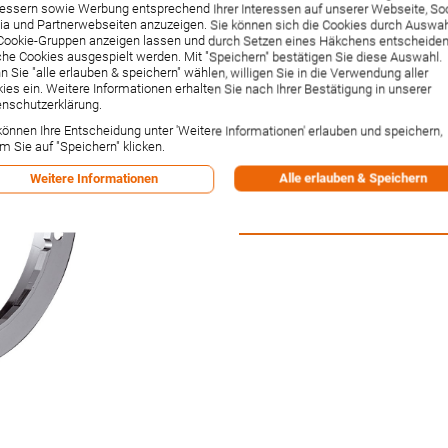
universal d:150mm
essern sowie Werbung entsprechend Ihrer Interessen auf unserer Webseite, Soc
a und Partnerwebseiten anzuzeigen. Sie können sich die Cookies durch Auswa
Cookie-Gruppen anzeigen lassen und durch Setzen eines Häkchens entscheiden
Artikelnummer:
13597000
he Cookies ausgespielt werden. Mit "Speichern" bestätigen Sie diese Auswahl.
Hersteller:
Hansgrohe
 Sie "alle erlauben & speichern" wählen, willigen Sie in die Verwendung aller
Lieferzeit:
1-2 Wochen²
ies ein. Weitere Informationen erhalten Sie nach Ihrer Bestätigung in unserer
37,13 €
nschutzerklärung.
Inkl. 19% MwSt.
,
zzgl.
Versandkos
können Ihre Entscheidung unter 'Weitere Informationen' erlauben und speichern,
m Sie auf "Speichern" klicken.
-1% Rabatt bei Vorkasse per Ban
Alle erlauben & Speichern
Weitere Informationen
Versandpunkte:
1