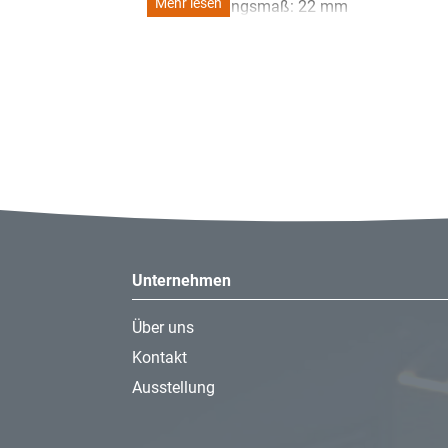
Mehr lesen
- Verlängerungsmaß: 22 mm
Unternehmen
Über uns
Kontakt
Ausstellung